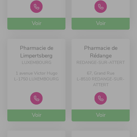
Voir
Voir
Pharmacie de
Pharmacie de
Limpertsberg
Rédange
LUXEMBOURG
REDANGE-SUR-ATTERT
1 avenue Victor Hugo
67, Grand Rue
L-1750 LUXEMBOURG
L-8510 REDANGE-SUR-
ATTERT
Voir
Voir