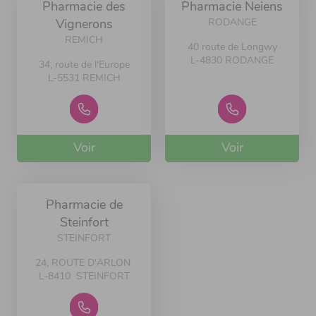
Pharmacie des
Pharmacie Neiens
RODANGE
Vignerons
REMICH
40 route de Longwy
L-4830 RODANGE
34, route de l'Europe
L-5531 REMICH
Voir
Voir
Pharmacie de
Steinfort
STEINFORT
24, ROUTE D'ARLON
L-8410 STEINFORT