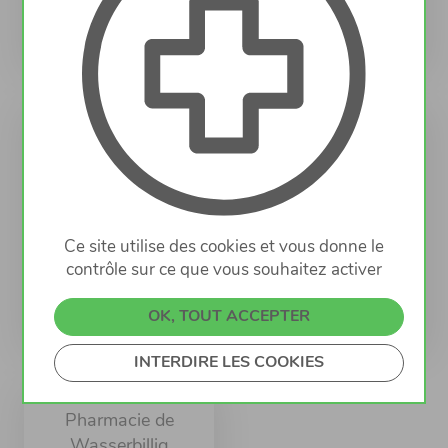
Voir
Voir
Pharmacie de
Pharmacie de
Rumelange
Soleuvre
RUMELANGE
SOLEUVRE
33 Grand-Rue
2 rue Emile Mayrisch
L-3730 RUMELANGE
L-4470 SOLEUVRE
Ce site utilise des cookies et vous donne le
contrôle sur ce que vous souhaitez activer
OK, TOUT ACCEPTER
Voir
Voir
INTERDIRE LES COOKIES
Pharmacie de
Wasserbillig