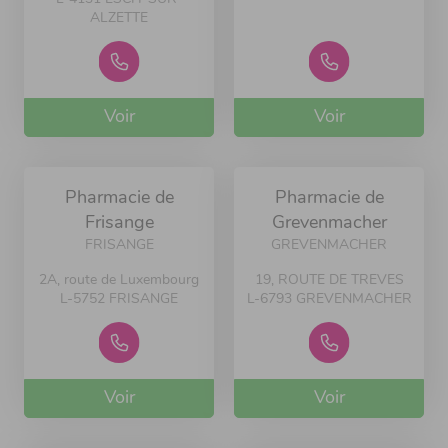
ALZETTE
Voir
Voir
Pharmacie de
Pharmacie de
Frisange
Grevenmacher
FRISANGE
GREVENMACHER
2A, route de Luxembourg
19, ROUTE DE TREVES
L-5752 FRISANGE
L-6793 GREVENMACHER
Voir
Voir