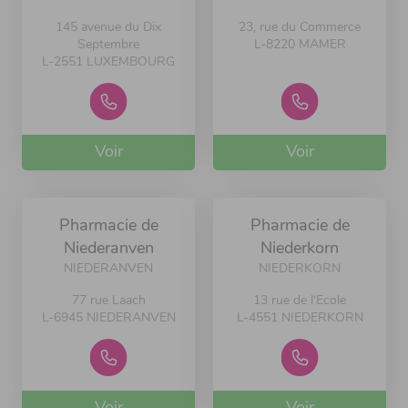
145 avenue du Dix
23, rue du Commerce
Septembre
L-8220 MAMER
L-2551 LUXEMBOURG
Voir
Voir
Pharmacie de
Pharmacie de
Niederanven
Niederkorn
NIEDERANVEN
NIEDERKORN
77 rue Laach
13 rue de l'Ecole
L-6945 NIEDERANVEN
L-4551 NIEDERKORN