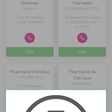
Rommes
Trierweiler
DIEKIRCH
ESCH-SUR-ALZETTE
1 rue St. Antoine
50 boulevard Kennedy
L-9205 DIEKIRCH
L-4170 ESCH-SUR-
ALZETTE
Voir
Voir
Pharmacie Hamilius
Pharmacie de
LUXEMBOURG
Clervaux
MARNACH
23 rue Aldringen
L-1118 LUXEMBOURG
MARBUERGERSTROOSS,
1
L-9764 MARNACH