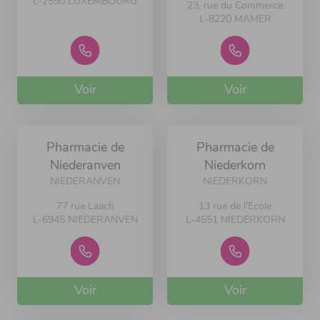
L-2550 LUXEMBOURG
23, rue du Commerce
L-8220 MAMER
Voir
Voir
Pharmacie de
Pharmacie de
Niederanven
Niederkorn
NIEDERANVEN
NIEDERKORN
77 rue Laach
13 rue de l'Ecole
L-6945 NIEDERANVEN
L-4551 NIEDERKORN
Voir
Voir