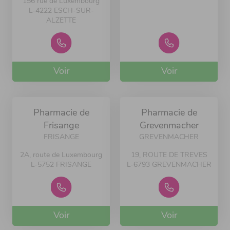
156 rue de Luxembourg
L-4222 ESCH-SUR-
ALZETTE
Voir
Voir
Pharmacie de
Pharmacie de
Frisange
Grevenmacher
FRISANGE
GREVENMACHER
2A, route de Luxembourg
19, ROUTE DE TREVES
L-5752 FRISANGE
L-6793 GREVENMACHER
Voir
Voir