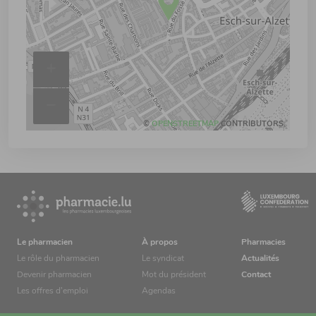
+
–
©
OPENSTREETMAP
CONTRIBUTORS.
Le pharmacien
À propos
Pharmacies
Le rôle du pharmacien
Le syndicat
Actualités
Devenir pharmacien
Mot du président
Contact
Les offres d’emploi
Agendas