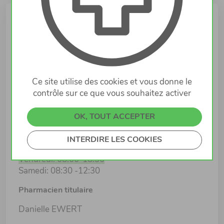
Infos
Lieu
28 rue Victor Hugo
4140 ESCH-SUR-ALZETTE
Ce site utilise des cookies et vous donne le
contrôle sur ce que vous souhaitez activer
Horaires d'ouverture
Lundi: 08:00-18:30
OK, TOUT ACCEPTER
Mardi: 08:00-18:30
Mercredi: 08:00-18:30
INTERDIRE LES COOKIES
Jeudi: 08:00-18:30
Vendredi: 08:00-18:30
Samedi: 08:30 -12:30
Pharmacien titulaire
Danielle EWERT