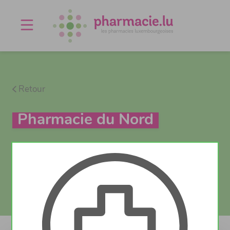
Offres d'emploi
Agenda
À propos
Contact
Retour
Pharmacie du Nord
Vaccination
Test Covid
Actuellement fermé