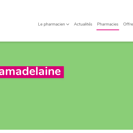
Offres d'emploi
Agenda
Le pharmacien
Actualités
Pharmacies
Offre
À propos
Contact
amadelaine