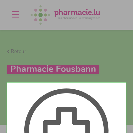
Offres d'emploi
Agenda
À propos
Contact
Retour
Pharmacie Fousbann
Test Covid
Actuellement fermé