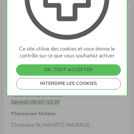
Infos
Lieu
2A, rue Batty Weber
4684 DIFFERDANGE
Ce site utilise des cookies et vous donne le
contrôle sur ce que vous souhaitez activer
Horaires d'ouverture
Lundi: 08:00-18:30
OK, TOUT ACCEPTER
Mardi: 08:00-18:30
Mercredi: 08:00-18:30
INTERDIRE LES COOKIES
Jeudi: 08:00-18:30
Vendredi: 08:00-18:30
Samedi: 08:30 -12:30
Pharmacien titulaire
Christiane SCHWARTZ-MAJERUS