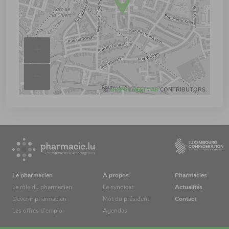
+
–
©
OPENSTREETMAP
CONTRIBUTORS.
Le pharmacien
À propos
Pharmacies
Le rôle du pharmacien
Le syndicat
Actualités
Devenir pharmacien
Mot du président
Contact
Les offres d’emploi
Agendas