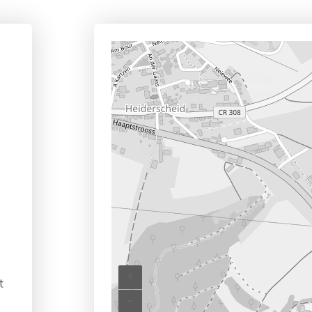
+
t
–