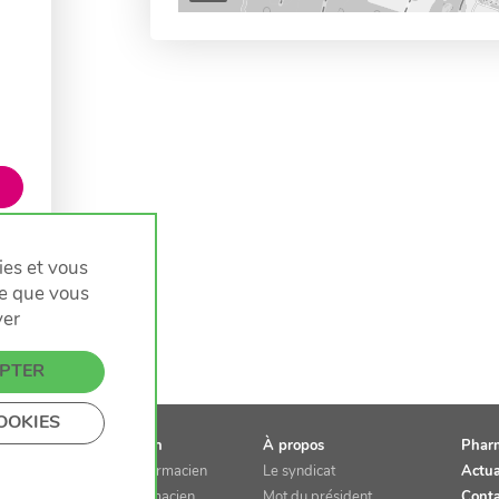
kies et vous
ce que vous
ver
EPTER
OOKIES
Le pharmacien
À propos
Phar
Le rôle du pharmacien
Le syndicat
Actua
Devenir pharmacien
Mot du président
Conta