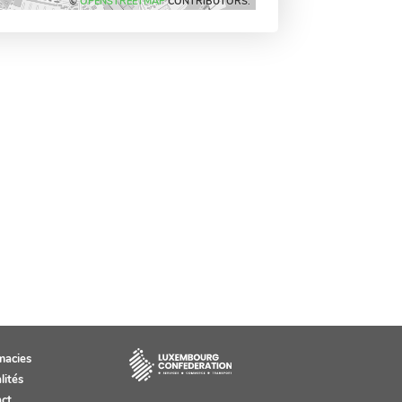
©
OPENSTREETMAP
CONTRIBUTORS.
macies
lités
ct