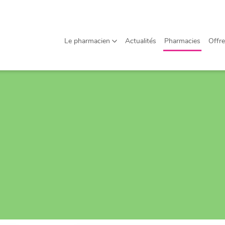
Offres d'emploi
Agenda
Le pharmacien
Actualités
Pharmacies
Offre
À propos
Contact