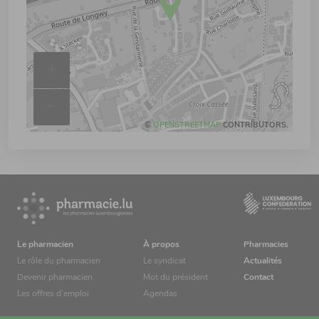
+
–
©
OPENSTREETMAP
CONTRIBUTORS.
Le pharmacien
À propos
Pharmacies
Le rôle du pharmacien
Le syndicat
Actualités
Devenir pharmacien
Mot du président
Contact
Les offres d’emploi
Agendas