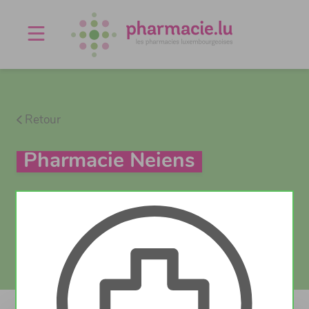
Offres d'emploi
Agenda
À propos
Contact
Retour
Pharmacie Neiens
Test Covid
Actuellement ouvert