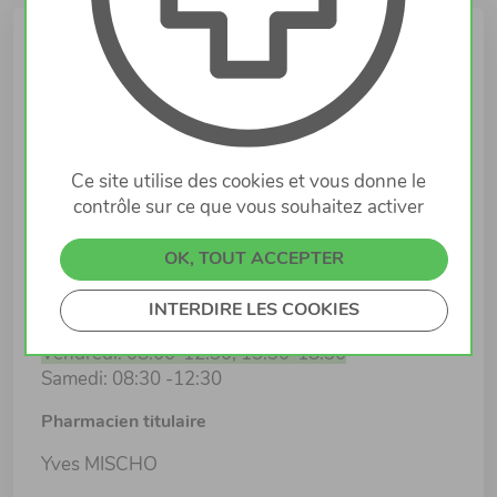
Infos
Lieu
12 Place du Marché
6460 ECHTERNACH
Ce site utilise des cookies et vous donne le
contrôle sur ce que vous souhaitez activer
Horaires d'ouverture
Lundi: 08:00-12:30, 13:30-18:30
OK, TOUT ACCEPTER
Mardi: 08:00-12:30, 13:30-18:30
Mercredi: 08:00-12:30, 13:30-18:30
INTERDIRE LES COOKIES
Jeudi: 08:00-12:30, 13:30-18:30
Vendredi: 08:00-12:30, 13:30-18:30
Samedi: 08:30 -12:30
Pharmacien titulaire
Yves MISCHO