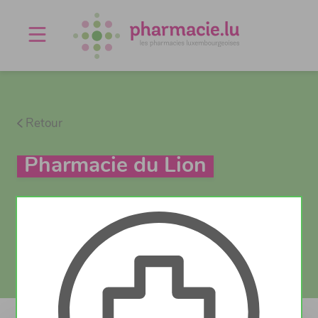
Offres d'emploi
Agenda
À propos
Contact
Retour
Pharmacie du Lion
Vaccination
Test Covid
Actuellement fermé