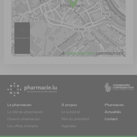
+
–
©
OPENSTREETMAP
CONTRIBUTORS.
Le pharmacien
À propos
Pharmacies
Le rôle du pharmacien
Le syndicat
Actualités
Devenir pharmacien
Mot du président
Contact
Les offres d’emploi
Agendas