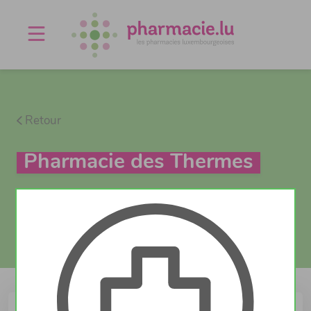
Offres d'emploi
Agenda
À propos
Contact
Retour
Pharmacie des Thermes
Actuellement fermé