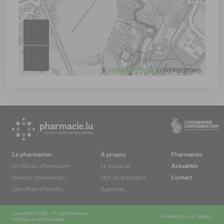
+
–
©
OPENSTREETMAP
CONTRIBUTORS.
Le pharmacien
À propos
Pharmacies
Le rôle du pharmacien
Le syndicat
Actualités
Devenir pharmacien
Mot du président
Contact
Les offres d’emploi
Agendas
Copyright © 2026 - All rights reserved -
Powered by
wait: agency
Politique de confidentialité