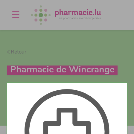
Offres d'emploi
Agenda
À propos
Contact
Retour
Pharmacie de Wincrange
Vaccination
Test Covid
Actuellement fermé