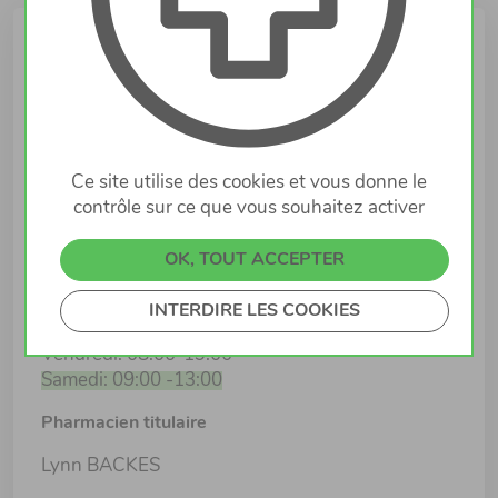
Infos
Lieu
RUE PRINCIPALE, 43
9780 WINCRANGE
Ce site utilise des cookies et vous donne le
contrôle sur ce que vous souhaitez activer
Horaires d'ouverture
Lundi: 08:00-19:00
OK, TOUT ACCEPTER
Mardi: 08:00-19:00
Mercredi: 08:00-19:00
INTERDIRE LES COOKIES
Jeudi: 08:00-19:00
Vendredi: 08:00-19:00
Samedi: 09:00 -13:00
Pharmacien titulaire
Lynn BACKES