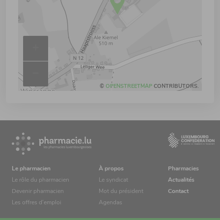
+
–
©
OPENSTREETMAP
CONTRIBUTORS.
Le pharmacien
À propos
Pharmacies
Le rôle du pharmacien
Le syndicat
Actualités
Devenir pharmacien
Mot du président
Contact
Les offres d’emploi
Agendas