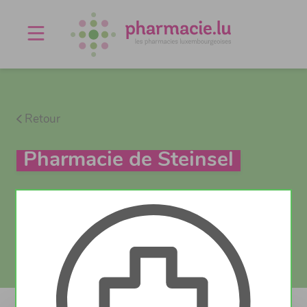
Offres d'emploi
Agenda
À propos
Contact
Retour
Pharmacie de Steinsel
Test Covid
Actuellement fermé