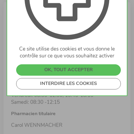
Infos
Lieu
46 rue des Fraises
7321 STEINSEL
Ce site utilise des cookies et vous donne le
contrôle sur ce que vous souhaitez activer
Horaires d'ouverture
Lundi: 08:30-12:30, 13:45-18:15
OK, TOUT ACCEPTER
Mardi: 08:30-12:30, 13:45-18:15
Mercredi: 08:30-12:30, 13:45-18:15
INTERDIRE LES COOKIES
Jeudi: 08:30-12:30, 13:45-18:15
Vendredi: 08:30-12:30, 13:45-18:15
Samedi: 08:30 -12:15
Pharmacien titulaire
Carol WENNMACHER