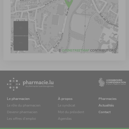
+
–
©
OPENSTREETMAP
CONTRIBUTORS.
Le pharmacien
À propos
Pharmacies
Le rôle du pharmacien
Le syndicat
Actualités
Devenir pharmacien
Mot du président
Contact
Les offres d’emploi
Agendas