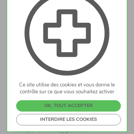
La Pharmacie de NIEDERANVEN
désire engager un(e) P
harmacien(ne)
expérimenté(e)
avec entrée immédiate ou à convenir.
. Rémunération en fonction de l'expérience
Ce site utilise des cookies et vous donne le
contrôle sur ce que vous souhaitez activer
Les intéressés(es) sont invité(e)s à envoyer leur
candidature avec CV par email à l'attention de Mme
OK, TOUT ACCEPTER
Marie-Pierre Michaely:
INTERDIRE LES COOKIES
mariepierre.michaely@gmail.com