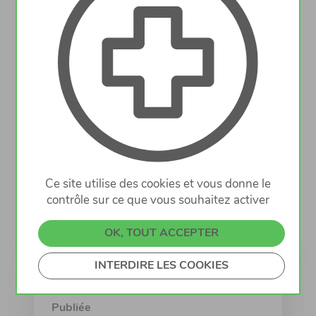
La pharmacie tilia à Bonnevoie souhaite
engager un(e)préparateur(trice).
Temps plein ou temps partiel.
Entrée immédiate ou à convenir.
Ce site utilise des cookies et vous donne le
contrôle sur ce que vous souhaitez activer
Les candidatures sont à envoyer à l'adresse
nathdemorre@live.be
OK, TOUT ACCEPTER
INTERDIRE LES COOKIES
Infos clés
Publiée