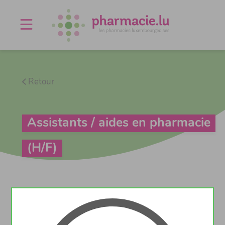
Offres d'emploi
Agenda
À propos
Contact
Retour
Assistants / aides en pharmacie
(H/F)
Détail de l'offre