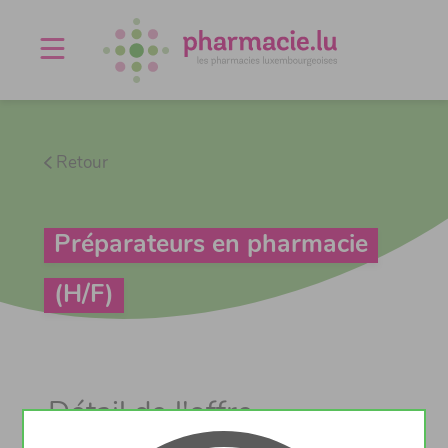
Offres d'emploi
Agenda
À propos
Contact
Retour
Préparateurs en pharmacie
(H/F)
Détail de l'offre