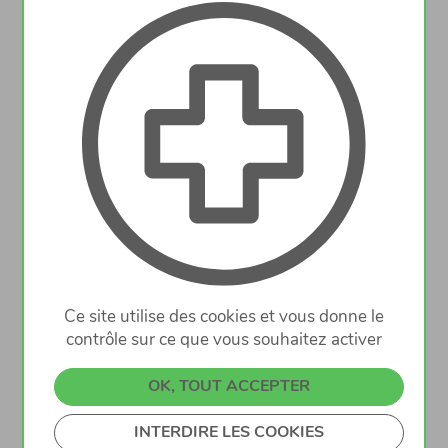
La Pharmacie du Lion d'Echternach désire
engager un(e) assistant(e) en pharmacie ä
temps plein avec entrée immédiate ou à
convenir.
Merci d'envoyer votre candidature à:
ymischo@pharmaciedulion.lu
Ce site utilise des cookies et vous donne le
contrôle sur ce que vous souhaitez activer
Die Löwenapotheke aus Echternach möchte
OK, TOUT ACCEPTER
auf unbefristete Zeit ein (e) Pharmazeutisch-
kaufmännischer/r Angestellte/r (PKA)
INTERDIRE LES COOKIES
einstellen.