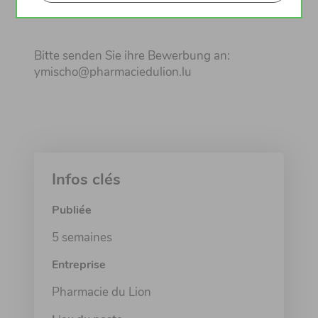
Bitte senden Sie ihre Bewerbung an:
ymischo@pharmaciedulion.lu
Infos clés
Publiée
5 semaines
Entreprise
Pharmacie du Lion